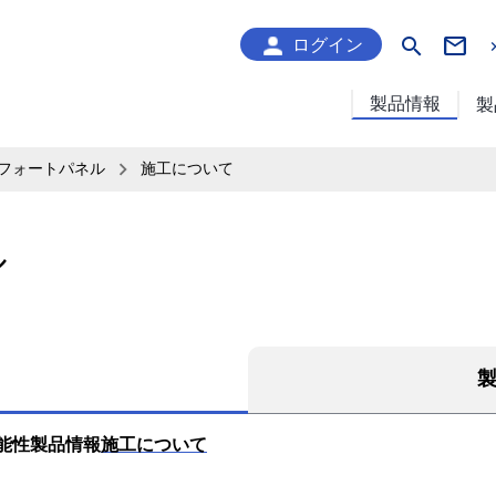
search
ログイン
製品情報
製
フォートパネル
施工について
ル
能性
製品情報
施工について