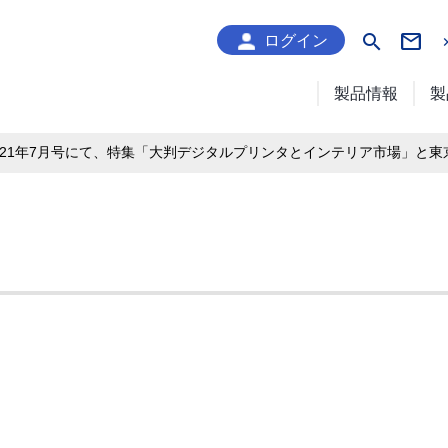
search
ログイン
製品情報
製
021年7月号にて、特集「大判デジタルプリンタとインテリア市場」と