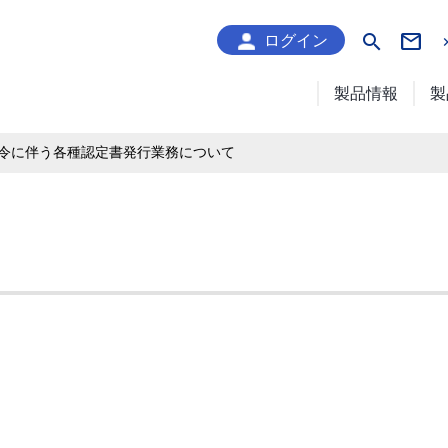
search
ログイン
製品情報
製
令に伴う各種認定書発行業務について